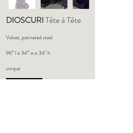
DIOSCURI
Tête à Tête
Velvet, patinated steel
96” l x 34” w x 34" h
unique
INQUIRE
TEAR SHEET
PO Box 502 Mt. Baldy, CA 91759